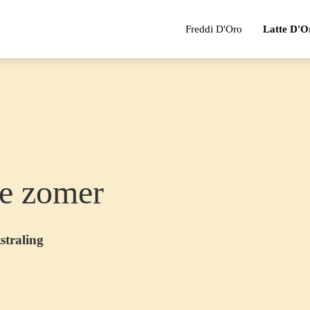
Freddi D'Oro
Latte D'O
ze zomer
straling