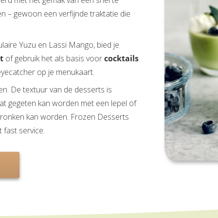
eerd met het gemak van een snel te
n – gewoon een verfijnde traktatie die
aire Yuzu en Lassi Mango, bied je
t
of gebruik het als basis voor
cocktails
n eyecatcher op je menukaart.
en. De textuur van de desserts is
dat gegeten kan worden met een lepel of
gedronken kan worden. Frozen Desserts
 fast service.