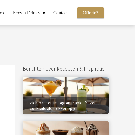
ro
Frozen Drinks
Contact
Offerte?
Berichten over Recepten & Inspiratie:
Zichtbaar en instagrammable: frozen
cocktails als trekker op je
zomermenukaart