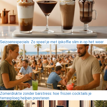
Seizoensspecials: Zo speel je met ijskoffie slim in op het weer
Zomerdrukte zonder barstress: hoe frozen cocktails je
terrasploeg helpen presteren