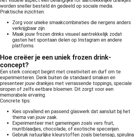
het visuele aspect een belangrijke rol: aantrekkelijke drankjes
worden sneller besteld én gedeeld op sociale media.
Praktische inzichten:
Zorg voor unieke smaakcombinaties die nergens anders
verkrijgbaar zijn.
Maak jouw frozen drinks visueel aantrekkelijk zodat
gasten het spontaan delen op Instagram en andere
platforms.
Hoe creëer je een uniek frozen drink-
concept?
Een sterk concept begint met creativiteit en durf om te
experimenteren. Denk buiten de standaard smaken en
presenteer jouw drankjes met verrassende toppings, speciale
siropen of zelfs eetbare bloemen. Dit zorgt voor een
memorabele ervaring.
Concrete tips:
Kies opvallend en passend glaswerk dat aansluit bij het
thema van jouw zaak.
Experimenteer met garneringen zoals vers fruit,
muntblaadjes, chocolade, of exotische specerijen.
Gebruik natuurlijke kleurstoffen zoals bietensap, spirulina