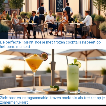
De perfecte 16u-hit: hoe je met frozen cocktails inspeelt op
het borrelmoment
Zichtbaar en instagrammable: frozen cocktails als trekker op je
zomermenukaart