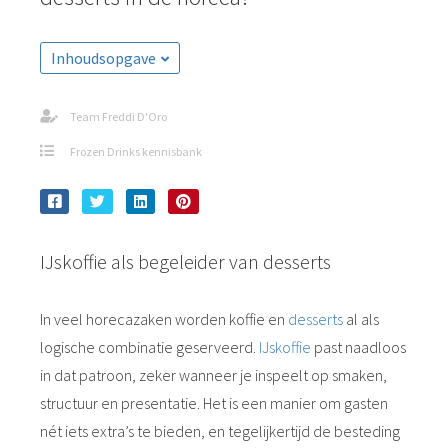
Inhoudsopgave
Team Freddi D'Oro
Frozen Drinks kennisbank
IJskoffie als begeleider van desserts
In veel horecazaken worden koffie en
desserts
al als
logische combinatie geserveerd.
IJskoffie
past naadloos
in dat patroon, zeker wanneer je inspeelt op smaken,
structuur en presentatie. Het is een manier om gasten
nét iets extra’s te bieden, en tegelijkertijd de besteding